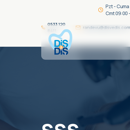
Pzt - Cuma 
Cmt 09:00 
0533 120
randevu@disvedis.co
8411