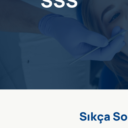
SSS
Sıkça So